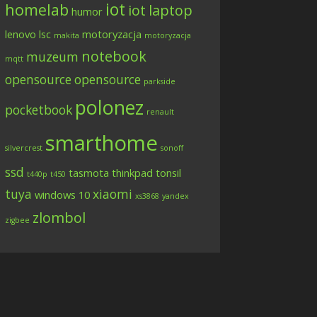
iot
homelab
iot
laptop
humor
lenovo
lsc
motoryzacja
makita
motoryzacja
notebook
muzeum
mqtt
opensource
opensource
parkside
polonez
pocketbook
renault
smarthome
silvercrest
sonoff
ssd
tasmota
thinkpad
tonsil
t440p
t450
tuya
xiaomi
windows 10
xs3868
yandex
zlombol
zigbee