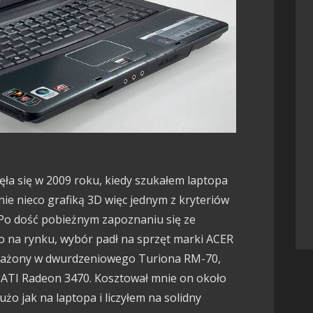
ła się w 2009 roku, kiedy szukałem laptopa
ie nieco grafiką 3D więc jednym z kryteriów
 Po dość pobieżnym zapoznaniu się ze
o na rynku, wybór padł na sprzęt marki ACER
sażony w dwurdzeniowego Turiona RM-70,
ą ATI Radeon 3470. Kosztował mnie on około
użo jak na laptopa i liczyłem na solidny