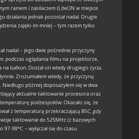
ym ramem i zasilaczem (LiteON w miejsce
go działania jednak pozostał nadal. Drugie
dzenia zajęło im mniej – tym razem tylko
ał nadal – jego dwie pośrednie przyczyny
m: podczas oglądania filmu na projektorze,
 na balkon. Dostał on wtedy drugiego życia,
płynnie. Zrozumiałem wtedy, że przyczyną
. Niedługo później doposażyłem się w dwa
lający aktualne taktowanie procesora oraz
 temperaturę podzespołów. Okazało się, że
ował z temperaturą przekraczającą 80
C, gdy
 swoje taktowanie do 525MHz (z bazowych
o 97-98*C – wyłączał się do czasu