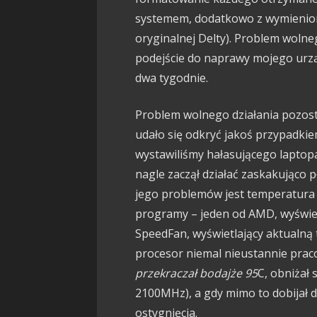
systemem, dodatkowo z wymienion
oryginalnej Delty). Problem wolne
podejście do naprawy mojego urzą
dwa tygodnie.
Problem wolnego działania pozost
udało się odkryć jakoś przypadkie
wystawiliśmy hałasującego laptopa
nagle zaczął działać zaskakująco 
jego problemów jest temperatura 
programy – jeden od AMD, wyświet
SpeedFan, wyświetlający aktualną
procesor niemal nieustannie prac
przekraczał bodajże 95
C, obniżał
2100MHz), a gdy mimo to dobijał d
ostygnięcia.