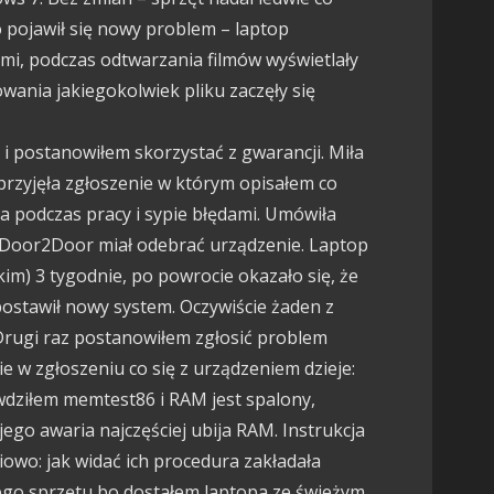
 pojawił się nowy problem – laptop
mi, podczas odtwarzania filmów wyświetlały
wania jakiegokolwiek pliku zaczęły się
i postanowiłem skorzystać z gwarancji. Miła
 przyjęła zgłoszenie w którym opisałem co
ina podczas pracy i sypie błędami. Umówiła
 Door2Door miał odebrać urządzenie. Laptop
kim) 3 tygodnie, po powrocie okazało się, że
ostawił nowy system. Oczywiście żaden z
Drugi raz postanowiłem zgłosić problem
e w zgłoszeniu co się z urządzeniem dzieje:
wdziłem memtest86 i RAM jest spalony,
jego awaria najczęściej ubija RAM. Instrukcja
iowo: jak widać ich procedura zakładała
o sprzętu bo dostałem laptopa ze świeżym