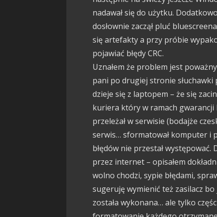
nadawał się do użytku. Dodatkowo
dosłownie zaczął pluć bluescreena
się artefakty a przy próbie wypako
pojawiać błędy CRC.
Uznałem że problem jest poważny 
pani po drugiej stronie słuchawki
dzieje się z laptopem – że się zac
kuriera który w ramach gwarancji
przeleżał w serwisie (bodajże czes
serwis… sformatował komputer i p
błędów nie przestał występować. 
przez internet – opisałem dokładni
wolno chodzi, sypie błędami, spra
sugeruję wymienić też zasilacz bo 
została wykonana… ale tylko częśc
formatowanie każdego otrzymaneg