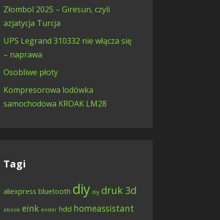
Złombol 2025 – Giresun, czyli
azjatycja Turcja
UPS Legrand 310332 nie włącza się
– naprawa
Osobliwe płoty
Kompresorowa lodówka
samochodowa KROAK LM28
Tagi
diy
druk 3d
aliexpress
bluetooth
diy
eink
homeassistant
hdd
ebook
ender