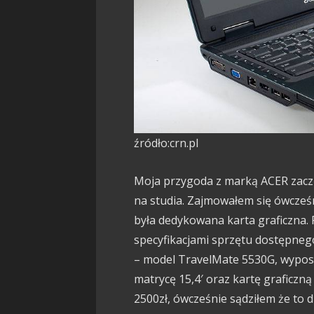
źródło:crn.pl
Moja przygoda z marką ACER zaczę
na studia. Zajmowałem się ówcześn
była dedykowana karta graficzna.
specyfikacjami sprzętu dostępneg
– model TravelMate 5530G, wypo
matrycę 15,4′ oraz kartę graficzn
2500zł, ówcześnie sądziłem że to d