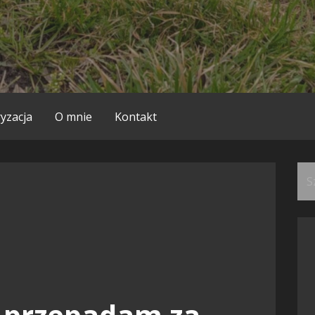
yzacja
O mnie
Kontakt
Szu
e przepadam za