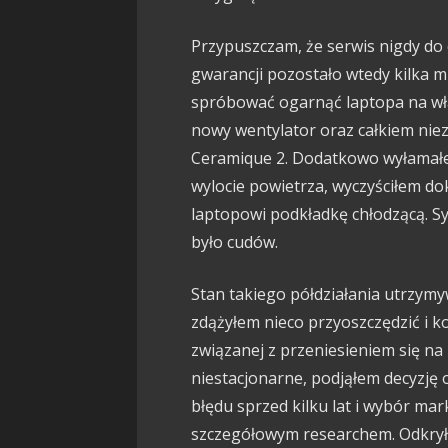
Przypuszczam, że serwis nigdy do 
gwarancji pozostało wtedy kilka m
spróbować ogarnąć laptopa na w
nowy wentylator oraz całkiem nie
Ceramique 2. Dodatkowo wyłamałe
wylocie powietrza, wyczyściłem do
laptopowi podkładkę chłodzącą. Sy
było cudów.
Stan takiego półdziałania utrzymy
zdążyłem nieco przyoszczędzić i ko
związanej z przeniesieniem się na
niestacjonarne, podjąłem decyzję 
błędu sprzed kilku lat i wybór ma
szczegółowym researchem. Odkrył