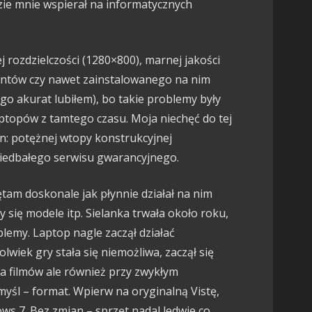
dzie mnie wspierał na informatycznych
j rozdzielczości (1280×800), marnej jakości
wintów czy nawet zainstalowanego na nim
go akurat lubiłem), bo takie problemy były
aptopów z tamtego czasu. Moja niechęć do tej
yn: potężnej wtopy konstrukcyjnej
niedbałego serwisu gwarancyjnego.
tam doskonale jak płynnie działał na nim
y się modele itp. Sielanka trwała około roku,
blemy. Laptop nagle zaczął działać
lwiek gry stała się niemożliwa, zaczął się
ia filmów ale również przy zwykłym
myśl – format. Wpierw na oryginalną Vistę,
ws 7. Bez zmian – sprzęt nadal ledwie co