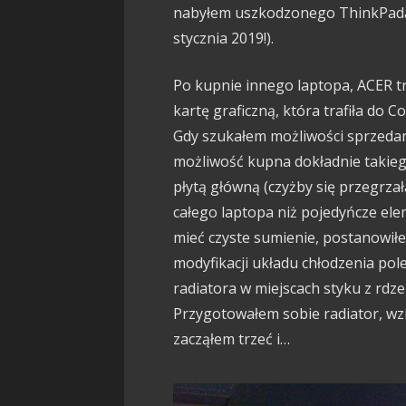
nabyłem uszkodzonego ThinkPada 
stycznia 2019!).
Po kupnie innego laptopa, ACER tra
kartę graficzną, która trafiła do C
Gdy szukałem możliwości sprzedania
możliwość kupna dokładnie takieg
płytą główną (czyżby się przegrza
całego laptopa niż pojedyńcze el
mieć czyste sumienie, postanowiłe
modyfikacji układu chłodzenia po
radiatora w miejscach styku z rdze
Przygotowałem sobie radiator, wzi
zacząłem trzeć i…