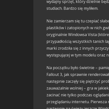
wydajny sprzęt, który dzielnie bę
studiach. Bardzo się myliłem.
Nie zamierzam się tu czepiać słabe
plastików i zatopionych w nich g
oryginalnie Windowsa Vista (które
przypadłością wszystkich tanich l
marki zrodziła się z innych przycz
występującej w tym modelu oraz 
Na początku było świetnie – pamię
Fallout 3, jak sprawnie renderował
następnie zaczęły się piętrzyć pro
zauważalnie wolniej – gra w jakieko
zacinać nie tylko podczas oglądan
przeglądaniu internetu. Pierwsza 
następnie na świeży jeszcze Windo