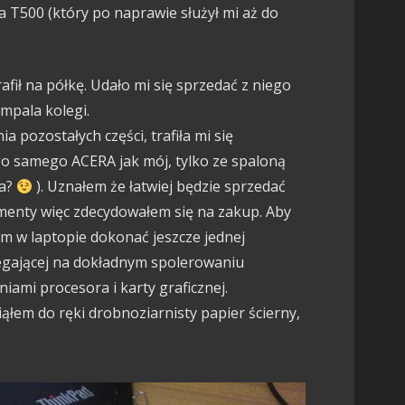
T500 (który po naprawie służył mi aż do
fił na półkę. Udało mi się sprzedać z niego
ompala kolegi.
 pozostałych części, trafiła mi się
o samego ACERA jak mój, tylko ze spaloną
ła?
). Uznałem że łatwiej będzie sprzedać
ementy więc zdecydowałem się na zakup. Aby
m w laptopie dokonać jeszcze jednej
legającej na dokładnym spolerowaniu
niami procesora i karty graficznej.
ąłem do ręki drobnoziarnisty papier ścierny,