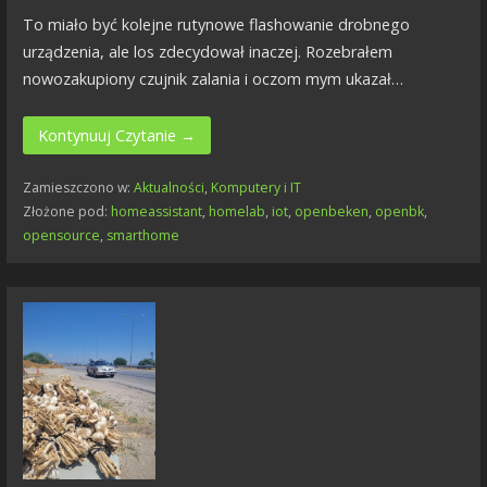
To miało być kolejne rutynowe flashowanie drobnego
urządzenia, ale los zdecydował inaczej. Rozebrałem
nowozakupiony czujnik zalania i oczom mym ukazał…
Kontynuuj Czytanie →
Zamieszczono w:
Aktualności
,
Komputery i IT
Złożone pod:
homeassistant
,
homelab
,
iot
,
openbeken
,
openbk
,
opensource
,
smarthome