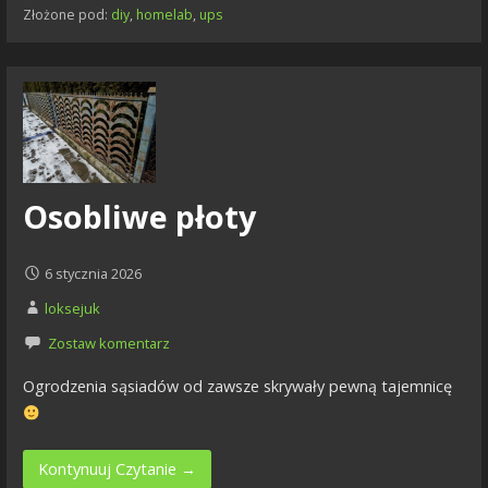
Złożone pod:
diy
,
homelab
,
ups
Osobliwe płoty
6 stycznia 2026
loksejuk
Zostaw komentarz
Ogrodzenia sąsiadów od zawsze skrywały pewną tajemnicę
Kontynuuj Czytanie →