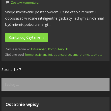
Zostaw komentarz
Swoje mieszkanie postanowiłem już na etapie remontu
doposażać w różne inteligentne gadżety. Jednym z nich miał
być miernik poboru energii…
Kontynuuj Czytanie →
Zamieszczono w:
Aktualności
,
Komputery i IT
Złożone pod:
home assistant
,
iot
,
opensource
,
smarthome
,
tasmota
Wpis
Strona 1 z 7
nawigacja
Szukaj:
Ostatnie wpisy