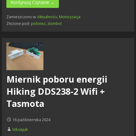
Kontynuuj Czytanie →
Zamieszczono w:
Aktualności
,
Motoryzacja
Złożone pod:
polonez
,
zlombol
Miernik poboru energii
Hiking DDS238-2 Wifi +
Tasmota
16 października 2024
loksejuk