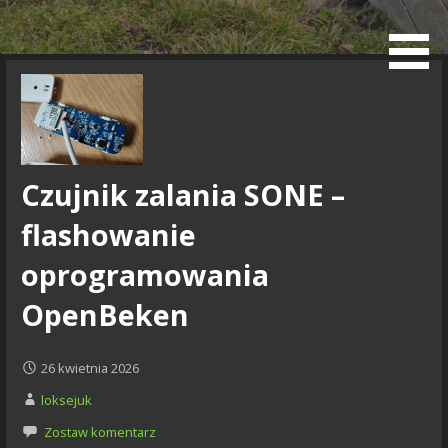
Przejdź
do
Blog
treści
Czujnik zalania SONE –
flashowanie
oprogramowania
OpenBeken
26 kwietnia 2026
loksejuk
Zostaw komentarz