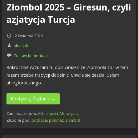
Złombol 2025 – Giresun, czyli
azjatycja Turcja
12 kwietnia 2026
loksejuk
Zostaw komentarz
Rokrocznie wrzucam tu opis wrażeń ze Złombola to i w tym
razem trzeba tradycji dopełnić. Chwila się zeszła. Celem
ubiegłorocznego…
Kontynuuj Czytanie →
Zamieszczono w:
Aktualności
,
Motoryzacja
Złożone pod:
podróże
,
polonez
,
zlombol