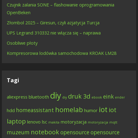
Czujnik zalania SONE – flashowanie oprogramowania
OpenBeken
Złombol 2025 – Giresun, czyli azjatycja Turcja
UPS Legrand 310332 nie włącza się – naprawa
Osobliwe płoty
Kompresorowa lodówka samochodowa KROAK LM28
Tagi
diy
druk 3d
eink
aliexpress
bluetooth
diy
ebook
ender
iot
homelab
iot
homeassistant
hdd
humor
laptop
lenovo
lsc
motoryzacja
makita
motoryzacja
mqtt
notebook
muzeum
opensource
opensource