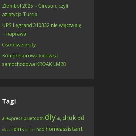
Złombol 2025 – Giresun, czyli
azjatycja Turcja
UPS Legrand 310332 nie włącza się
– naprawa
Osobliwe płoty
Kompresorowa lodówka
samochodowa KROAK LM28
Tagi
diy
druk 3d
aliexpress
bluetooth
diy
eink
homeassistant
hdd
ebook
ender