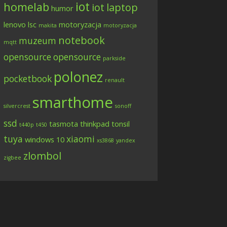
iot
homelab
iot
laptop
humor
lenovo
lsc
motoryzacja
makita
motoryzacja
notebook
muzeum
mqtt
opensource
opensource
parkside
polonez
pocketbook
renault
smarthome
silvercrest
sonoff
ssd
tasmota
thinkpad
tonsil
t440p
t450
tuya
xiaomi
windows 10
xs3868
yandex
zlombol
zigbee