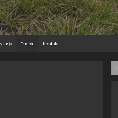
yzacja
O mnie
Kontakt
Szu