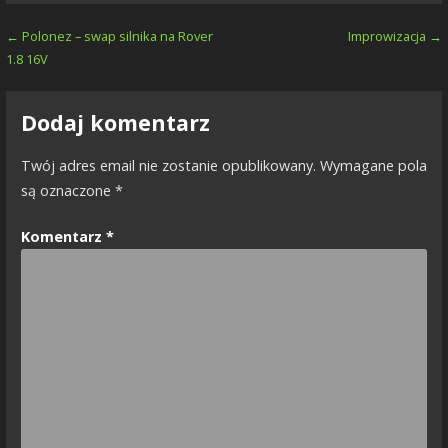
Nawigacja
← Polonez – swap silnika na Rover
Improwizacja →
1.8 16V
wpisu
Dodaj komentarz
Twój adres email nie zostanie opublikowany.
Wymagane pola
są oznaczone
*
Komentarz
*