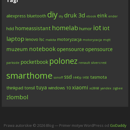
diy
druk 3d
eink
aliexpress
bluetooth
diy
ebook
ender
iot
homelab
iot
homeassistant
hdd
humor
laptop
lenovo
lsc
motoryzacja
makita
motoryzacja
mqtt
notebook
muzeum
opensource
opensource
polonez
pocketbook
parkside
renault
silvercrest
smarthome
ssd
tasmota
sonoff
t440p
t450
tuya
xiaomi
thinkpad
tonsil
windows 10
xs3868
yandex
zigbee
zlombol
Prawa autorskie © 2026 Blog — Primer motyw WordPress od
GoDaddy