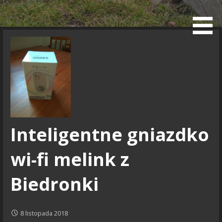
Przejdź
do
Blog
treści
Inteligentne gniazdko
wi-fi melink z
Biedronki
8 listopada 2018