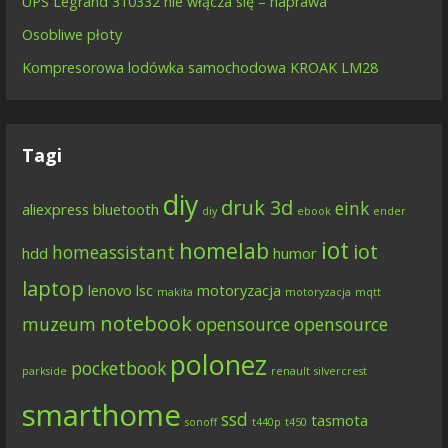
UPS Legrand 310332 nie włącza się – naprawa
Osobliwe płoty
Kompresorowa lodówka samochodowa KROAK LM28
Tagi
diy
druk 3d
eink
aliexpress
bluetooth
diy
ebook
ender
iot
homelab
iot
homeassistant
hdd
humor
laptop
lenovo
lsc
motoryzacja
makita
motoryzacja
mqtt
notebook
muzeum
opensource
opensource
polonez
pocketbook
parkside
renault
silvercrest
smarthome
ssd
tasmota
sonoff
t440p
t450