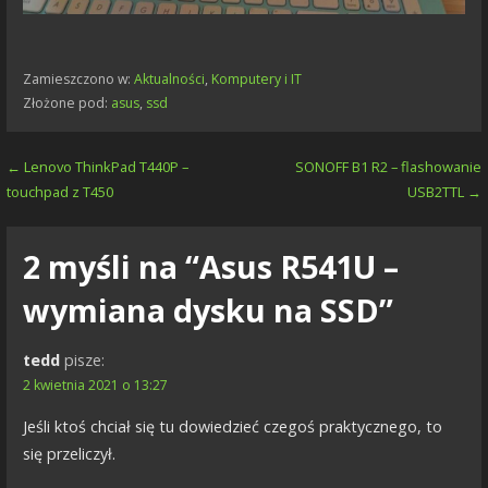
Zamieszczono w:
Aktualności
,
Komputery i IT
Złożone pod:
asus
,
ssd
Nawigacja
← Lenovo ThinkPad T440P –
SONOFF B1 R2 – flashowanie
touchpad z T450
USB2TTL →
wpisu
2 myśli na
“Asus R541U –
wymiana dysku na SSD”
tedd
pisze:
2 kwietnia 2021 o 13:27
Jeśli ktoś chciał się tu dowiedzieć czegoś praktycznego, to
się przeliczył.