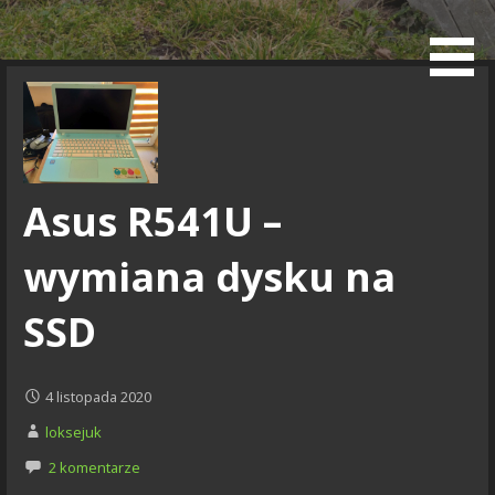
Przejdź
do
Blog
treści
Asus R541U –
wymiana dysku na
SSD
4 listopada 2020
loksejuk
2 komentarze