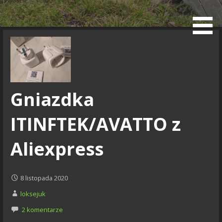
Przejdź
do
Blog
treści
Gniazdka
ITINFTEK/AVATTO z
Aliexpress
8 listopada 2020
loksejuk
2 komentarze