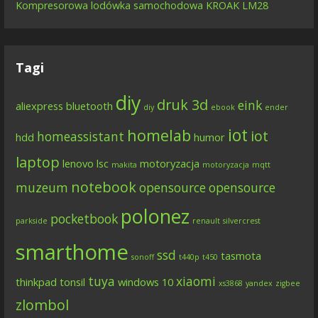
Kompresorowa lodówka samochodowa KROAK LM28
Tagi
diy
druk 3d
eink
aliexpress
bluetooth
diy
ebook
ender
iot
homelab
iot
homeassistant
hdd
humor
laptop
lenovo
lsc
motoryzacja
makita
motoryzacja
mqtt
notebook
muzeum
opensource
opensource
polonez
pocketbook
parkside
renault
silvercrest
smarthome
ssd
tasmota
sonoff
t440p
t450
tuya
xiaomi
thinkpad
tonsil
windows 10
xs3868
yandex
zigbee
zlombol