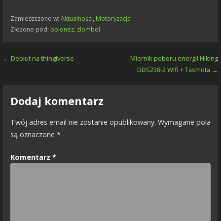
Zamieszczono w:
Aktualności
,
Motoryzacja
Złożone pod:
polonez
,
zlombol
Nawigacja
← Debiut na thingiverse
Miernik poboru energii Hiking
DDS238-2 Wifi + Tasmota →
wpisu
Dodaj komentarz
Twój adres email nie zostanie opublikowany.
Wymagane pola
są oznaczone
*
Komentarz
*