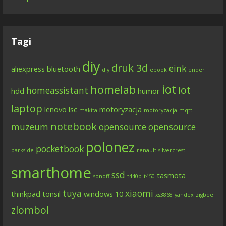
Tagi
diy
druk 3d
eink
aliexpress
bluetooth
diy
ebook
ender
iot
homelab
iot
homeassistant
hdd
humor
laptop
lenovo
lsc
motoryzacja
makita
motoryzacja
mqtt
notebook
muzeum
opensource
opensource
polonez
pocketbook
parkside
renault
silvercrest
smarthome
ssd
tasmota
sonoff
t440p
t450
tuya
xiaomi
thinkpad
tonsil
windows 10
xs3868
yandex
zigbee
zlombol