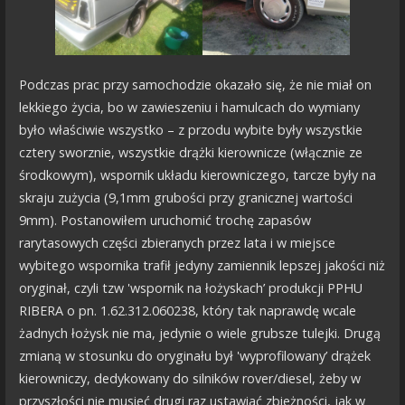
Podczas prac przy samochodzie okazało się, że nie miał on
lekkiego życia, bo w zawieszeniu i hamulcach do wymiany
było właściwie wszystko – z przodu wybite były wszystkie
cztery sworznie, wszystkie drążki kierownicze (włącznie ze
środkowym), wspornik układu kierowniczego, tarcze były na
skraju zużycia (9,1mm grubości przy granicznej wartości
9mm). Postanowiłem uruchomić trochę zapasów
rarytasowych części zbieranych przez lata i w miejsce
wybitego wspornika trafił jedyny zamiennik lepszej jakości niż
oryginał, czyli tzw 'wspornik na łożyskach’ produkcji PPHU
RIBERA o pn. 1.62.312.060238, który tak naprawdę wcale
żadnych łożysk nie ma, jedynie o wiele grubsze tulejki. Drugą
zmianą w stosunku do oryginału był 'wyprofilowany’ drążek
kierowniczy, dedykowany do silników rover/diesel, żeby w
przyszłości nie musieć drugi raz ustawiać zbieżności, jak w