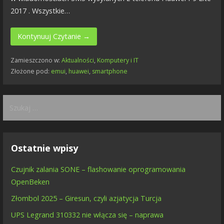
2017 . Wszystkie…
Kontynuuj Czytanie →
Zamieszczono w:
Aktualności
,
Komputery i IT
Złożone pod:
emui
,
huawei
,
smartphone
Szukaj:
Ostatnie wpisy
Czujnik zalania SONE – flashowanie oprogramowania
OpenBeken
Złombol 2025 – Giresun, czyli azjatycja Turcja
UPS Legrand 310332 nie włącza się – naprawa