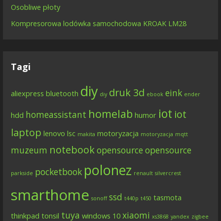
Osobliwe płoty
Kompresorowa lodówka samochodowa KROAK LM28
Tagi
diy
druk 3d
eink
aliexpress
bluetooth
diy
ebook
ender
iot
homelab
iot
homeassistant
hdd
humor
laptop
lenovo
lsc
motoryzacja
makita
motoryzacja
mqtt
notebook
muzeum
opensource
opensource
polonez
pocketbook
parkside
renault
silvercrest
smarthome
ssd
tasmota
sonoff
t440p
t450
tuya
xiaomi
thinkpad
tonsil
windows 10
xs3868
yandex
zigbee