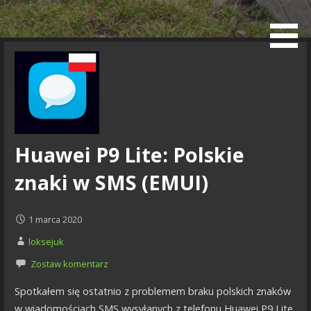
Przejdź
do
Blog
treści
Huawei P9 Lite: Polskie
znaki w SMS (EMUI)
1 marca 2020
loksejuk
Zostaw komentarz
Spotkałem się ostatnio z problemem braku polskich znaków
w wiadomościach SMS wysyłanych z telefonu Huawei P9 Lite