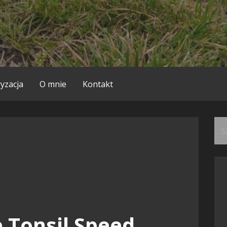
yzacja
O mnie
Kontakt
Szu
 Tonsil Speed