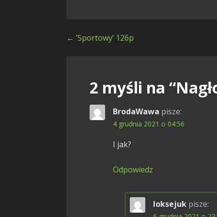
Nawigacja
← ’Sportowy’ 126p
wpisu
2 myśli na
“Nagło
BrodaWawa
pisze:
4 grudnia 2021 o 04:56
I jak?
Odpowiedz
loksejuk
pisze:
6 grudnia 2021 o 23