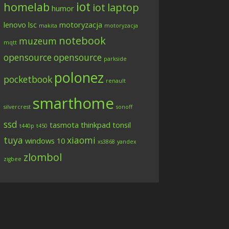
iot
homelab
iot
laptop
humor
lenovo
lsc
motoryzacja
makita
motoryzacja
notebook
muzeum
mqtt
opensource
opensource
parkside
polonez
pocketbook
renault
smarthome
silvercrest
sonoff
ssd
tasmota
thinkpad
tonsil
t440p
t450
tuya
xiaomi
windows 10
xs3868
yandex
zlombol
zigbee