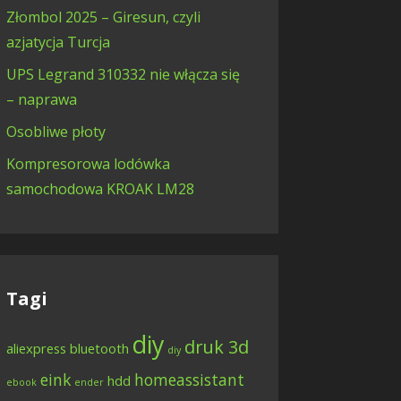
Złombol 2025 – Giresun, czyli
azjatycja Turcja
UPS Legrand 310332 nie włącza się
– naprawa
Osobliwe płoty
Kompresorowa lodówka
samochodowa KROAK LM28
Tagi
diy
druk 3d
aliexpress
bluetooth
diy
eink
homeassistant
hdd
ebook
ender