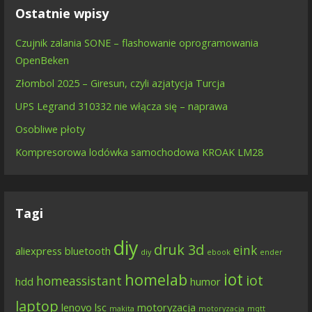
Ostatnie wpisy
Czujnik zalania SONE – flashowanie oprogramowania
OpenBeken
Złombol 2025 – Giresun, czyli azjatycja Turcja
UPS Legrand 310332 nie włącza się – naprawa
Osobliwe płoty
Kompresorowa lodówka samochodowa KROAK LM28
Tagi
diy
druk 3d
eink
aliexpress
bluetooth
diy
ebook
ender
iot
homelab
iot
homeassistant
hdd
humor
laptop
lenovo
lsc
motoryzacja
makita
motoryzacja
mqtt