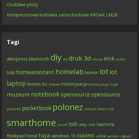
Osobliwe płoty
Kompresorowa lodówka samochodowa KROAK LM28
Tagi
diy
druk 3d
eink
aliexpress
bluetooth
diy
ebook
ender
iot
homelab
iot
homeassistant
hdd
humor
laptop
lenovo
lsc
motoryzacja
makita
motoryzacja
mqtt
notebook
muzeum
opensource
opensource
polonez
pocketbook
parkside
renault
silvercrest
smarthome
ssd
tasmota
sonoff
t440p
t450
tuya
xiaomi
thinkpad
tonsil
windows 10
xs3868
yandex
zigbee