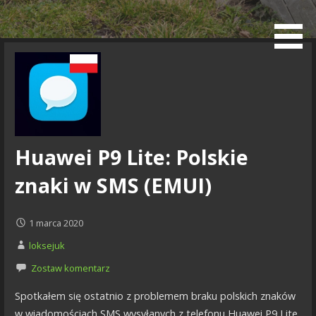
Przejdź
do
Blog
treści
Huawei P9 Lite: Polskie
znaki w SMS (EMUI)
1 marca 2020
loksejuk
Zostaw komentarz
Spotkałem się ostatnio z problemem braku polskich znaków
w wiadomościach SMS wysyłanych z telefonu Huawei P9 Lite