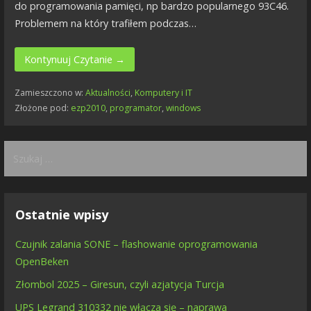
do programowania pamięci, np bardzo popularnego 93C46.
Problemem na który trafiłem podczas…
Kontynuuj Czytanie →
Zamieszczono w:
Aktualności
,
Komputery i IT
Złożone pod:
ezp2010
,
programator
,
windows
Szukaj:
Ostatnie wpisy
Czujnik zalania SONE – flashowanie oprogramowania
OpenBeken
Złombol 2025 – Giresun, czyli azjatycja Turcja
UPS Legrand 310332 nie włącza się – naprawa