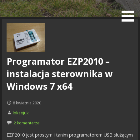
Przejdź
do
Blog
treści
Programator EZP2010 –
instalacja sterownika w
Windows 7 x64
8 kwietnia 2020
loksejuk
2 komentarze
EZP2010 jest prostym i tanim programatorem USB służącym