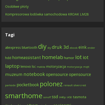
Osobliwe płoty
Kompresorowa lodówka samochodowa KROAK LM28
Tagi
diy
druk 3d
eink
aliexpress
bluetooth
diy
ebook
ender
iot
homelab
iot
homeassistant
hdd
humor
laptop
lenovo
lsc
motoryzacja
makita
motoryzacja
mqtt
notebook
muzeum
opensource
opensource
polonez
pocketbook
parkside
renault
silvercrest
smarthome
ssd
tasmota
sonoff
t440p
t450